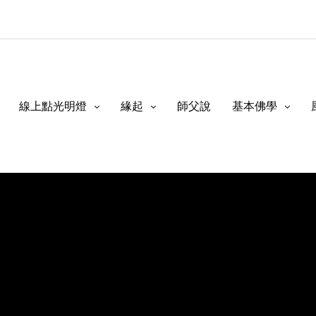
線上點光明燈
緣起
師父說
基本佛學