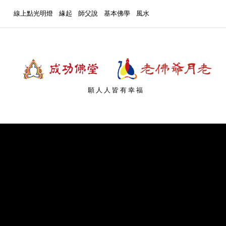
線上點光明燈
緣起
師父說
基本佛學
風水
願人人皆有幸福