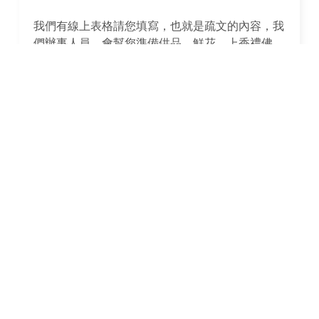
我們有線上表格請您填寫，也就是疏文的內容，我
們辦事人員，會幫您準備供品，鮮花，上香禮佛，
投香油錢，並且幫您唸疏文給月老聽，三個工作天
內，會將錄影片段傳給您唷！
您將功德款捐給我們佛堂後，後續相關供品我們自
會幫您準備，紅線也會寄給您，未來相關還願，也
可以根據您自身的情況，再決定是否回來還願，或
者由我們代為還願。國內信眾通常我們是建議，如
果可以的話最好還是自己跑一趟。我們的國外信眾
最遠到非洲，歐美更是無數，所以特別跑一趟台灣
也是舟車勞頓，海外華人則可以由我們代為協助還
願。