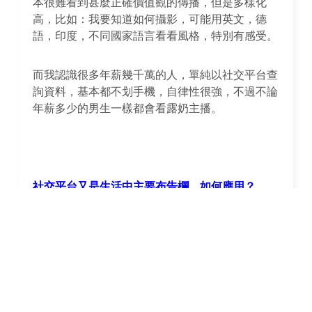
本很難看到甚麼正確價值觀的傳播，但是多樣化
高，比如：我要知道如何攝影，可能用英文，德
語，印度，不同國家語言看看風格，特別有感受。
而我認識很多年薪幾千萬的人，單純以社交平台查
詢資料，基本都不划手機，自律性很強，不過不論
年薪多少的男生一樣都會看露奶主播。
社交平台又是生活中主要布告欄，如何應用？
以我個人而言，若有需求才會上去找答案，但基本
上平常不看內容，不回留言，我也算是網路低價值
的人，而追蹤來源，限制不到２０個來源，畢竟我
也不需要天天知道Ａ.Ｂ.Ｃ。