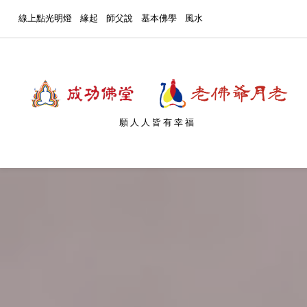
線上點光明燈
緣起
師父說
基本佛學
風水
願人人皆有幸福