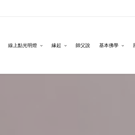
線上點光明燈
緣起
師父說
基本佛學