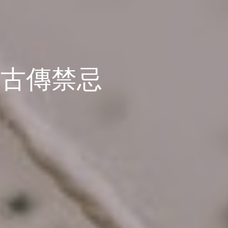
條古傳禁忌