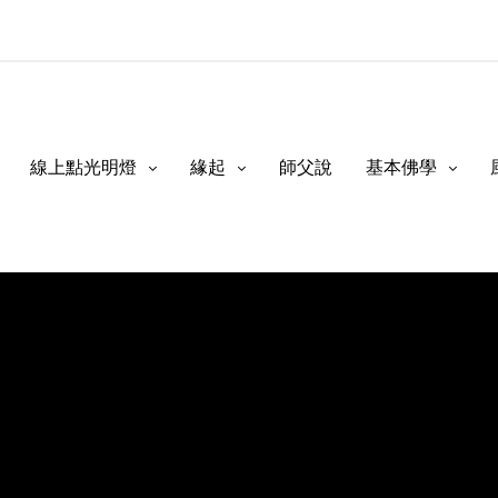
線上點光明燈
緣起
師父說
基本佛學