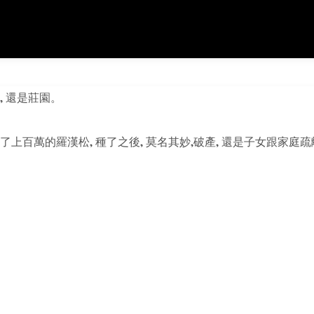
, 還是莊園。
了上百萬的羅漢松, 種了之後, 莫名其妙,破產, 還是子女跟家庭