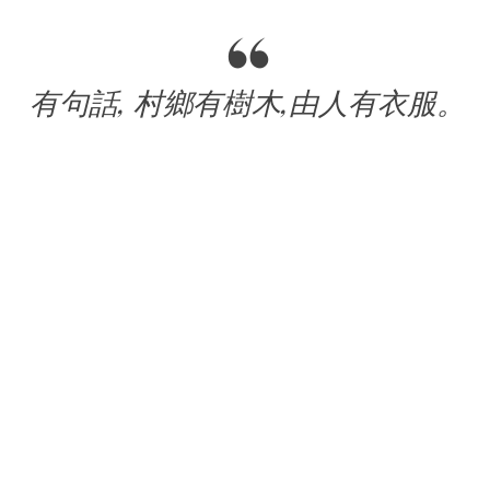
有句話, 村鄉有樹木,由人有衣服。
樹, 對應宅運的風水, 則是非常重要。
公會有外遇。不相信, 結果搬進新家, 沒多久就外遇了。
中規中矩。