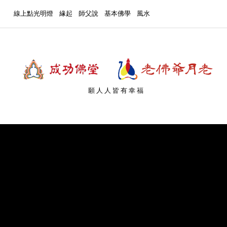
線上點光明燈
緣起
師父說
基本佛學
風水
願人人皆有幸福