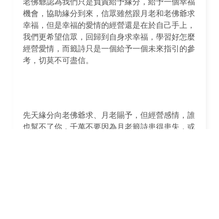
老佛爺認為我們只是負責給予緣分，給予一個幸福
機會，協助緣分到來，信眾雖然跟月老和老佛爺求
幸福，但是幸福的愛情的經營還是在於自己手上，
我們更希望信眾，回歸到自身求幸福，學習好怎麼
經營愛情，而籤詩只是一個給予一個未來指引的參
考，切莫不可盡信。
先天緣分向老佛爺求、月老賜予，但經營感情，誰
也幫不了你，千萬不要因為月老籤詩患得患失，或
者是讓籤詩變成維繫感情爭吵的「藉口」。可以看
一下，關於
月老籤詩的常見問題
。