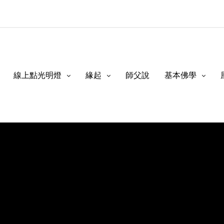
線上點光明燈
緣起
師父說
基本佛學