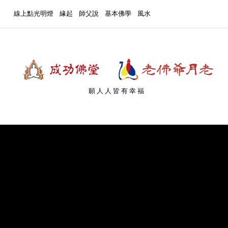
線上點光明燈
緣起
師父說
基本佛學
風水
願人人皆有幸福