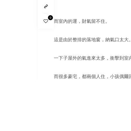
0
而室內的運，財氣留不住。
這是由於整排的落地窗，納氣口太大
一下子屋外的氣進來太多，衝擊到室
而很多豪宅，都兩個人住，小孩偶爾
室內一百坪，三間房間。
兩個人住到室內快１００坪，更需要