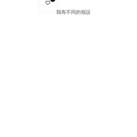
我有不同的假設
主要觀點如下:
假設A，法力是宇宙根本法則，會
假設B，雖然本能，但猴子演化過
橋正行為。
但動物一樣會受到味覺刺激，肢體
假設D，無效，人類看到宇宙能量
想了解，施咒法力是否會影響猴子
待續