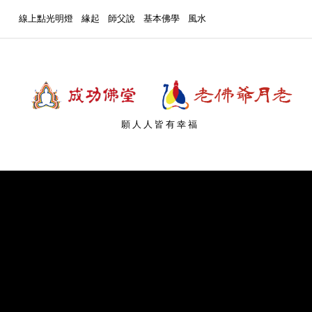
線上點光明燈
緣起
師父說
基本佛學
風水
願人人皆有幸福