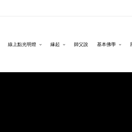
線上點光明燈
緣起
師父說
基本佛學