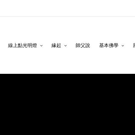
線上點光明燈
緣起
師父說
基本佛學