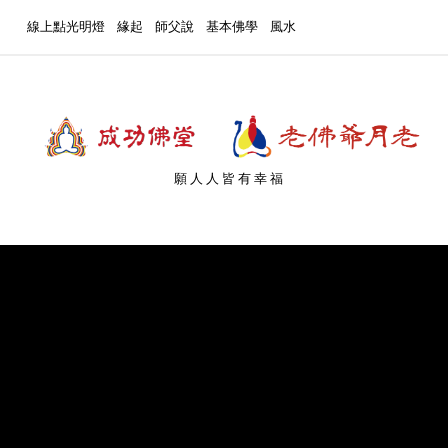
線上點光明燈
緣起
師父說
基本佛學
風水
願人人皆有幸福