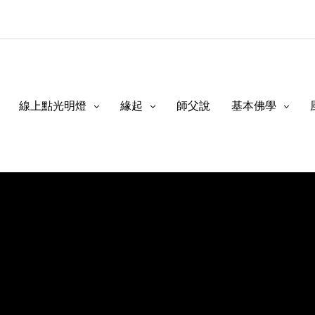
線上點光明燈
緣起
師父說
基本佛學