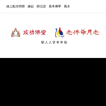
線上點光明燈
緣起
師父說
基本佛學
風水
願人人皆有幸福