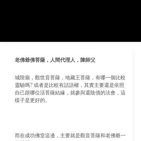
老佛爺佛菩薩，人間代理人，陳師父
城隍廟，觀世音菩薩，地藏王菩薩，有哪一個比較
靈驗嗎? 或者是比較有話語權，其實主要還是依照
自己跟哪位活菩薩結緣，就參與還陰債的法會，這
樣子是更好的。
而在成功佛堂這邊，主要就是觀音菩薩和老佛爺一