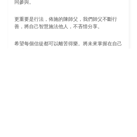
同參與。
更重要是行法，佈施的陳師父，我們師父不斷行
善，將自己智慧施法他人，不吝惜分享。
希望每個信徒都可以離苦得樂。將未來掌握在自己
的手上
若有眾生不信前緣，返生惡業
者，一墮九泉，若不具陳，故
有生死苦樂之報
而需要燃燒金元寶嗎? 主要還是象徵意義，就跟燒
紙錢一樣，現今環保意識抬頭，燒大量紙錢產生的