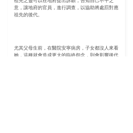
祖先之靈可以在地府提出訴願，告知自己不平之
意，讓地府的官員，進行調查，以協助將處罰對應
祖先的後代。
尤其父母生前，在醫院安寧病房，子女都沒人來看
她，這種就會造成更大的臨終怨念，則會影響後代
子孫的福報。
而在我們這邊長期參與各種法會，其實我們的迴向
功德，祈福，都會去給祖先之靈，給予安定，專門
的祖靈法會更會去溝通地府官靈，讓後代不受祖先
怨恨影響。避免亡者對於生者的留念，影響了現世
福報，畢竟人鬼殊途