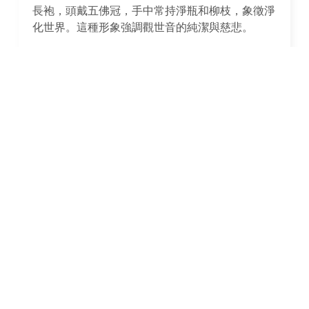
長袍，頭戴五佛冠，手中常持淨瓶和柳枝，象徵淨
化世界。這種形象強調觀世音的純潔與慈悲。
觀音坐蓮：這種形象中，觀世音菩薩坐在蓮花上，
象徵著純淨和超脫塵世。蓮花在佛教中被認為是純
潔和開悟的象徵，因為它能從泥中生長出來，卻不
被污染。
馬頭觀音：這是觀世音菩薩在藏傳佛教中的一種特
殊形象，被認為是地藏菩薩的化身。他/她的頭上
有一匹白馬的頭，象徵著引領亡靈超生。