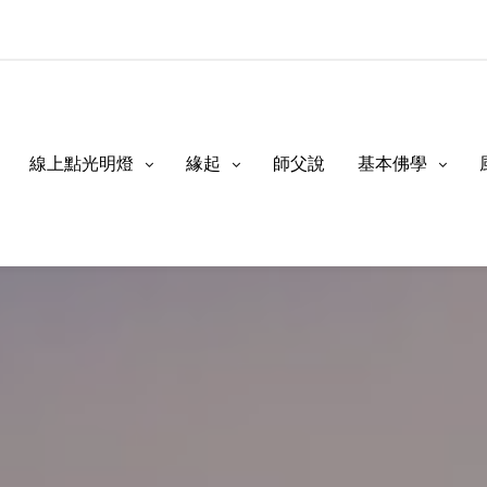
線上點光明燈
緣起
師父說
基本佛學