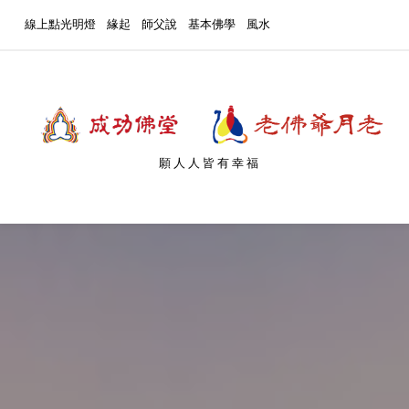
線上點光明燈
緣起
師父說
基本佛學
風水
願人人皆有幸福