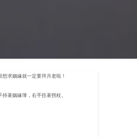
而想求姻緣就一定要拜月老啦！
手持著姻緣簿，右手拄著拐杖。