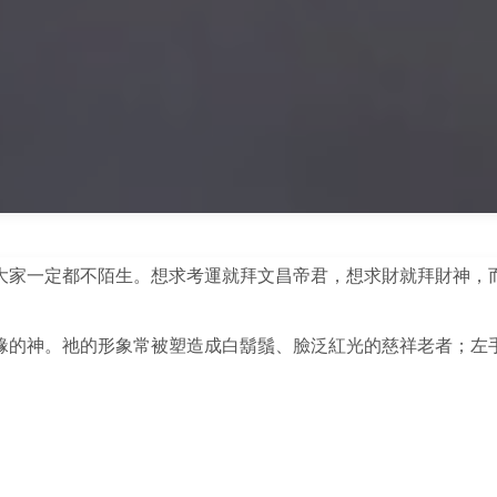
大家一定都不陌生。想求考運就拜文昌帝君，想求財就拜財神，
緣的神。祂的形象常被塑造成白鬍鬚、臉泛紅光的慈祥老者；左