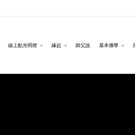
線上點光明燈
緣起
師父說
基本佛學