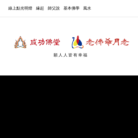
線上點光明燈
緣起
師父說
基本佛學
風水
願人人皆有幸福