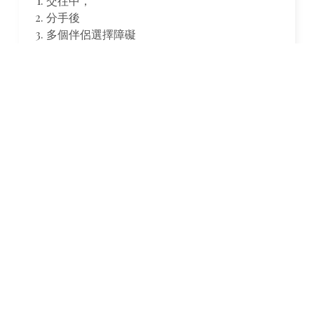
交往中，
分手後
多個伴侶選擇障礙
想了解關於愛情的一切
比占卜更精準的感情挽回論命術
針對分手時刻前，往前推，三個月內跡象，雙方之
間的緣分牽絆程度，並且透過修為去
感應未來的發
展軌跡演變。
並藉此發現，吵鬧分手理由以外的真正原因，疏遠
的背後深藏現象，並且透過雙方先天上的命格，冥
冥之中，引導我們的姻緣紅線，
並且穿梭在陰陽之間，看透未來雙方關係的發展，
並由此得知我們復合的機率，我們之間的緣分的深