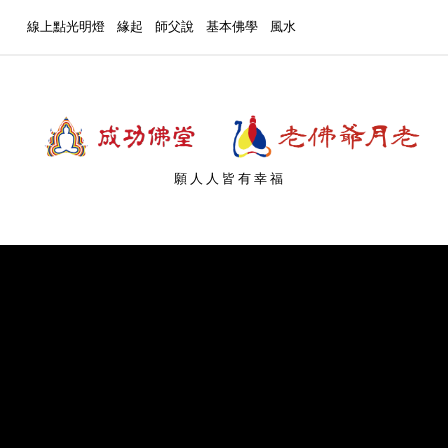
線上點光明燈
緣起
師父說
基本佛學
風水
願人人皆有幸福