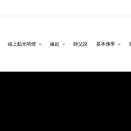
線上點光明燈
緣起
師父說
基本佛學