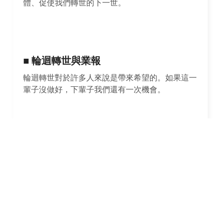
體、促使我們轉世的下一世。
■ 輪迴轉世與業報
輪迴轉世對於許多人來說是帶來希望的。如果這一
輩子沒做好，下輩子我們還有一次機會。
根據業報，我們今生的善行和惡行將在來世產生善
果或惡報。由業力的法則來看，事實上並沒有不公
平正義的受苦，因為沒有人是無辜的。所有的苦難
都是該當的，原因是這個人造了惡業。