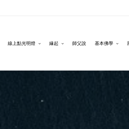
線上點光明燈
緣起
師父說
基本佛學