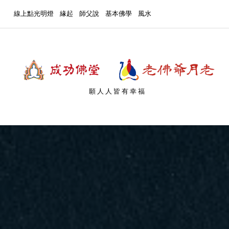
線上點光明燈
緣起
師父說
基本佛學
風水
願人人皆有幸福