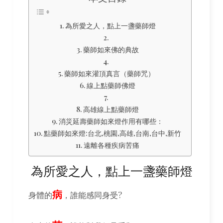
為所愛之人，點上一盞藥師燈
藥師如來佛的典故
藥師如來灌頂真言（藥師咒）
線上點藥師佛燈
高雄線上點藥師燈
消災延壽藥師如來燈作用有哪些：
點藥師如來燈:台北,桃園,高雄,台南,台中,新竹
遠離各種疾病苦痛
為所愛之人，點上一盞藥師燈
病
身體的
，誰能感同身受?