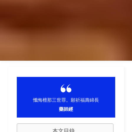
懺悔檀那三世罪。願祈福壽綿長
藥師經
本文目錄