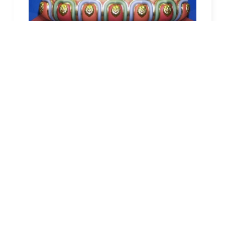
歸依世尊藥師琉璃光如來、
應供、等正覺。
普
遍救度一切眾生，
圓滿成就。
藥師如來佛的典故
又稱藥師如來，全名為藥師琉璃光佛
是東方淨琉璃世界的教主
其左手托的藥缽，儲滿能醫身心靈一切苦痛之
甘露
經中記載，藥師佛通身透徹、藍色如琉璃，清