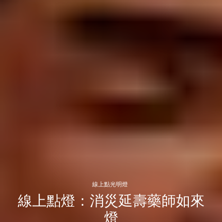
線上點光明燈
線上點燈：消災延壽藥師如來
燈