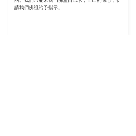
請我們佛祖給予指示。
求月老
籤詩
有效期限？
若是詢問單個問題，則籤詩有效期限通常為三個月
內，大方向，若是詢問整體運勢，一首運籤代表了
一年的運勢，但基本還是建議每周，高頻率，再來
上香再來求整年度的運勢，要不然都不太熟。
若您有任何籤詩上的疑問，建議可直接詢問成功佛
堂廟方人員，避免理解錯誤。而我們也會給予您建
議。