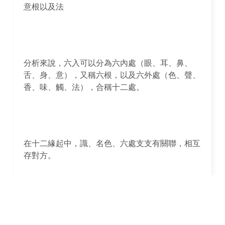
意根以及法
分析來說，六入可以分為六內處（眼、耳、鼻、
舌、身、意），又稱六根，以及六外處（色、聲、
香、味、觸、法），合稱十二處。
在十二緣起中，識、名色、六處支支有關聯，相互
存對方。
六處，謂「緣識有名色，緣名色有六處」三者之間
的關系，不一定是時間先後的因果關系，卻意味著