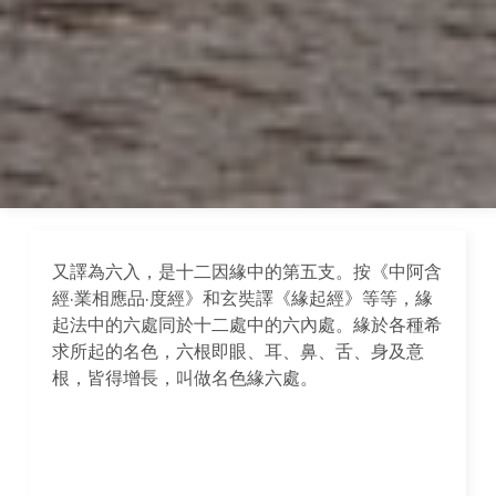
又譯為六入，是十二因緣中的第五支。按《中阿含
經·業相應品·度經》和玄奘譯《緣起經》等等，緣
起法中的六處同於十二處中的六內處。緣於各種希
求所起的名色，六根即眼、耳、鼻、舌、身及意
根，皆得增長，叫做名色緣六處。