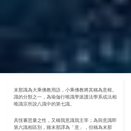
末那識為大乘佛教用語，小乘佛教將其稱為意根。
識的分類之一，為瑜伽行唯識學派護法學系或法相
唯識宗所說八識中的第七識。
具恆審思量之性，又稱我意識我主宰；為與意識即
第六識相區別，雖末那譯為「意」，但稱為末那