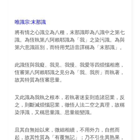
唯識宗:末那識
將有情之心識立為八種，末那識即為八識中之第七
識。為恆執第八阿賴耶識為「我」之染污識。為與
第六意識區別，而特用梵語音譯稱為「末那識」。
此識恆與我癡、我見、我慢、我愛等四煩惱相應，
恆審第八阿賴耶識之見分為「我、我所」而執著，
故其特質為恆審思量。
又此識為我執之根本，若執著迷妄則造諸惡業，反
之，則斷滅煩惱惡業，徹悟人法二空之真理，故稱
染淨識，又稱思量識、思量能變識。
且其自無始以來，微細相續，不用外力，自然而
起，故其性質為「有覆無記」；乃不引生異熟果，