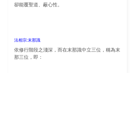
卻能覆聖道、蔽心性。
法相宗:末那識
依修行階段之淺深，而在末那識中立三位，稱為末
那三位，即：
我見相應位
為末那識緣第八阿賴耶識而起人我見之位。如凡
夫、二乘之有學、七地以前之菩薩等有漏心位。