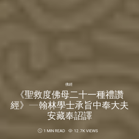
佛經
《聖救度佛母二十一種禮讚
經》—翰林學士承旨中奉大夫
安藏奉詔譯
1 MIN READ
12.7K VIEWS