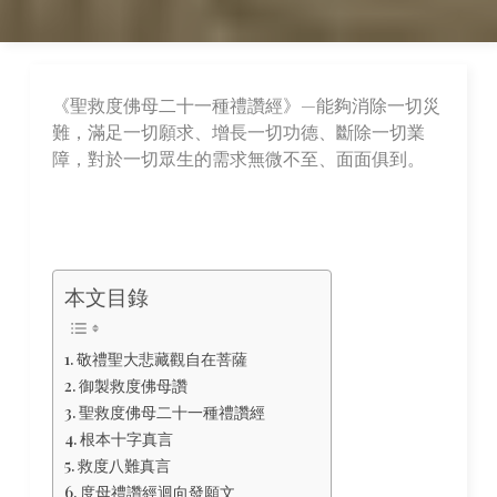
《聖救度佛母二十一種禮讚經》—能夠消除一切災
難，滿足一切願求、增長一切功德、斷除一切業
障，對於一切眾生的需求無微不至、面面俱到。
本文目錄
敬禮聖大悲藏觀自在菩薩
御製救度佛母讚
聖救度佛母二十一種禮讚經
根本十字真言
救度八難真言
度母禮讚經迴向發願文