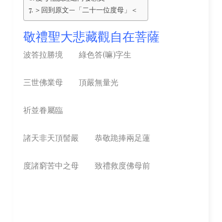
＞回到原文—「二十一位度母」＜
敬禮聖大悲藏觀自在菩薩
波答拉勝境 綠色答(嘛)字生
三世佛業母 頂嚴無量光
祈並眷屬臨
諸天非天頂髻嚴 恭敬跪捧兩足蓮
度諸窮苦中之母 致禮救度佛母前