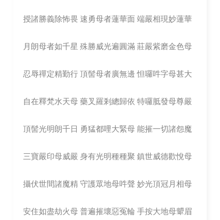
授諸勝義除怖畏 速勇母者蓮華面 端嚴相現妙蓮華
月朗母者如千星 殊勝威光遍圓滿 莊嚴紫磨金色母
忍辱禪定精勤行 頂髻母者廣無邊 怛囉吽字母甚大
自在釋梵水天母 藥叉羅剎總歸依 特囉胝發母尊嚴
頂髻光明朗千日 勇猛都哩大緊母 能摧一切諸怨魔
三寶嚴印母威嚴 身有光明種種聚 鎮世威德歡悅母
攝伏世間諸魔精 守護眾地母吽聲 妙光頂冠月相母
安住如盡劫火母 普遍摧壞惡冤輪 手按大地母顰眉