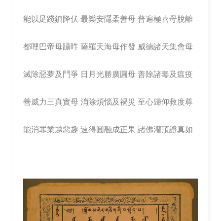
能以足踐鎮降伏 最樂安隱柔善母 普遍極喜母脫離
都哩巴帝母躡吽 薩羅天海母作發 威德諸天集會母
滅除惡夢及鬥爭 日月光勝廣圓母 善除諸毒及瘟疫
善威力三真實母 消除煩惱及禍災 至心歸仰救度尊
能消罪業越惡趣 速得圓融成正果 諸佛灌頂證真如