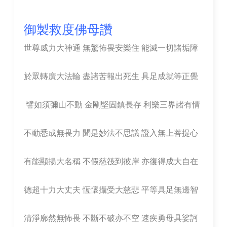
御製救度佛母讚
世尊威力大神通 無驚怖畏安樂住 能滅一切諸垢障
於眾轉廣大法輪 盡諸苦報出死生 具足成就等正覺
譬如須彌山不動 金剛堅固鎮長存 利樂三界諸有情
不動悉成無畏力 聞是妙法不思議 證入無上菩提心
有能顯揚大名稱 不假慈筏到彼岸 亦復得成大自在
德超十力大丈夫 恆懷攝受大慈悲 平等具足無邊智
清淨廓然無怖畏 不斷不破亦不空 速疾勇母具娑訶