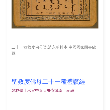
二十一種救度佛母贊.清永瑢抄本.中國國家圖書館
藏
聖救度佛母二十一種禮讚經
翰林學士承旨中奉大夫安藏奉 詔譯