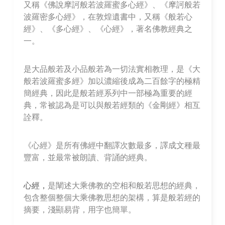
又稱《佛說摩訶般若波羅蜜多心經》、《摩訶般若
波羅密多心經》，在敦煌遺書中，又稱《般若心
經》、《多心經》、《心經》，著名佛教經典之
一。
是大品般若及小品般若為一切法實相教理，是《大
般若波羅蜜多經》加以濃縮後成為二百餘字的極精
簡經典，因此是般若經系列中一部極為重要的經
典，常被認為是可以與般若經類的《金剛經》相互
詮釋。
《心經》是所有佛經中翻譯次數最多，譯成文種最
豐富，並最常被朗讀、背誦的經典。
心經，
是闡述大乘佛教的空相和般若思想的經典，
包含整個整個大乘佛教思想的架構，算是般若經的
摘要，淺顯易背，用字也簡單。