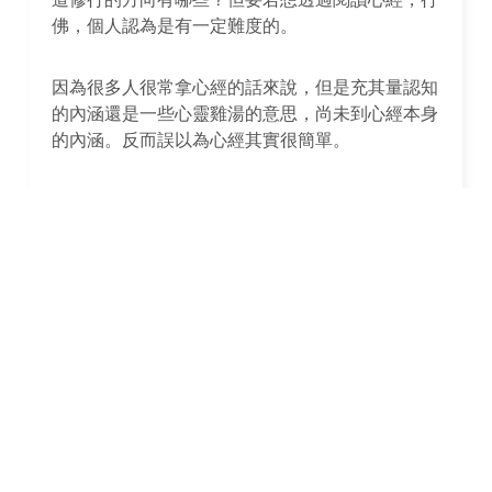
佛，個人認為是有一定難度的。
因為很多人很常拿心經的話來說，但是充其量認知
的內涵還是一些心靈雞湯的意思，尚未到心經本身
的內涵。反而誤以為心經其實很簡單。
而另一個角度則是，心經是給普通人的啟蒙書籍，
就是把佛法的重點觀念的單字，整理成一個記憶口
訣。
另一個常見抄寫：則是當成靜心，抄寫心經，念誦
心經，則是可以的，但是不怎麼做，沒什麼要緊，
因為這如同國小兒童，一開始還是得抄寫，念誦。
有人說，抄寫心經可以迴向冤親債主？做功德嗎？
功德只是從自身身口意修來，福德曾還是得從勤修
六波蘿蜜開始，不想深入理解的人，其實抄寫念誦