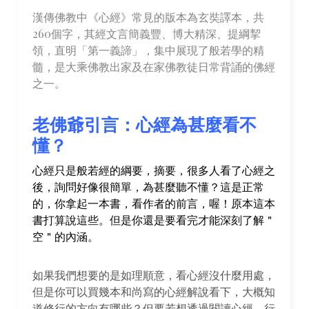
漢傳佛教中《心經》常見的版本為玄奘譯本，共
260個字，其經文言簡義豐、博大精深、提綱挈
領，直明「第一義諦」，集中展現了般若學的精
髓，是大乘佛教出家及在家佛教徒日常背誦的佛經
之一。
老佛爺引言：心經為甚麼看不
懂？
心經只是般若經的綱要，摘要，很多人看了心經之
後，詢問好像很簡單，為甚麼聽不懂？這是正常
的，你拿起一本書，看作者的前言，喔！原本這本
書打算說這些。但是你還是要看完才能深刻了解＂
空＂的內涵。
如果我們想要的是如理順意，看心經沒什麼用處，
但是你可以買幾本和尚寫的心經解說看下，大概知
道修行的方向有哪些？但要若想透過閱讀心經，行