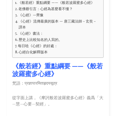
《般若經》重點綱要 ——《般若波羅蜜多心經》
老佛爺引言：心經為甚麼看不懂？
《心經》—齊豫
《心經》流傳最廣的版本 — 唐三藏法師－玄奘－
譯本
《心經》書法：
歷史上比較知名的人寫的。
每日唸《心經》的好處：
心經白化解釋版本
《般若經》重點綱要 ——《般若
波羅蜜多心經》
梵語：प्रज्ञापारमिताहृदयसूत्र
從字面上講，《摩訶般若波羅蜜多心經》義爲「大
—慧—心要—契經」。