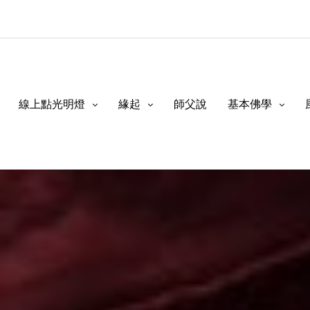
線上點光明燈
緣起
師父說
基本佛學