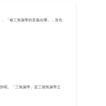
」、「修三無漏學的意義在哪」，首先
樣拆呢。「三無漏學」是三個無漏學之