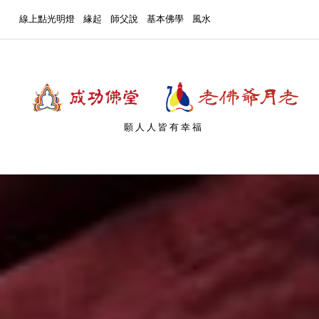
線上點光明燈
緣起
師父說
基本佛學
風水
願人人皆有幸福