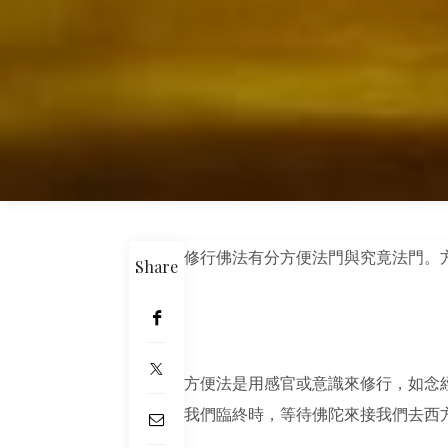
修行佛法有分方便法門與究竟法門。
Share
方便法是用感官或意識來修行，如念
我們臨終時，等待佛陀來接我們去西