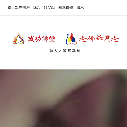
線上點光明燈
緣起
師父說
基本佛學
風水
願人人皆有幸福