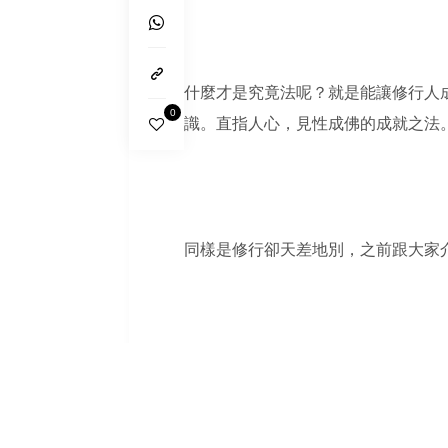
什麼才是究竟法呢？就是能讓修行人
0
識。直指人心，見性成佛的成就之法
同樣是修行卻天差地別，之前跟大家
究竟法門
相較於方便法門在感官、行動上的修