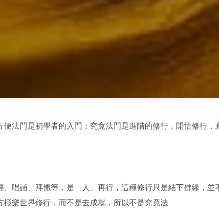
方便法門是初學者的入門；究竟法門是進階的修行，開悟修行，
經、唱誦、拜懺等，是「人」再行，這種修行只是結下佛緣，並
方極樂世界修行，而不是去成就，所以不是究竟法