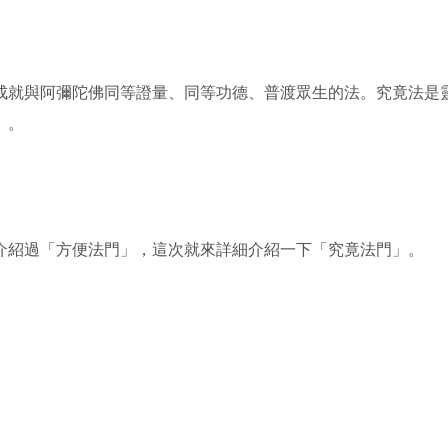
成就與阿彌陀佛同等證量、同等功德、普渡眾生的法。究竟法是
。。
介紹過「方便法門」，這次就來詳細介紹一下「究竟法門」。
的介紹
行，究竟法門主要是心的修行。藉由心的修行，來達成成佛的階