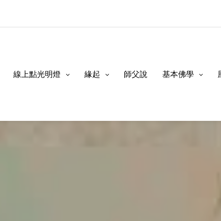
線上點光明燈
緣起
師父說
基本佛學