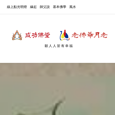
線上點光明燈
緣起
師父說
基本佛學
風水
願人人皆有幸福