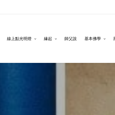
線上點光明燈
緣起
師父說
基本佛學