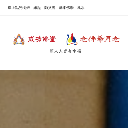
線上點光明燈
緣起
師父說
基本佛學
風水
願人人皆有幸福