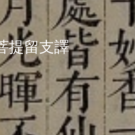
菩提留支譯