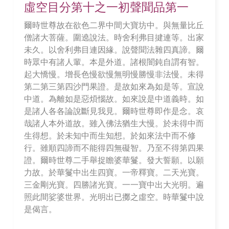
虛空目分第十之一初聲聞品第一
爾時世尊故在欲色二界中間大寶坊中。與無量比丘
僧諸大菩薩。圍遶說法。時舍利弗目揵連等。出家
未久。以舍利弗目連因緣。說聲聞法雜四真諦。爾
時眾中有諸人輩。本是外道。諸根闇鈍自謂有智。
起大憍慢。增長色慢欲慢無明慢勝慢非法慢。未得
第二第三第四沙門果證。是故如來為如是等。宣說
中道。為離如是惡煩惱故。如來說是中道義時。如
是諸人各各論說斷見我見。爾時世尊即作是念。哀
哉諸人本外道故。雖入佛法猶生大慢。於未得中而
生得想。於未知中而生知想。於如來法中而不修
行。雖順四諦而不能得四無礙智。乃至不得第四果
證。爾時世尊二手舉捉瞻婆華鬘。發大誓願。以願
力故。於華鬘中出生四寶。一帝釋寶。二天光寶。
三金剛光寶。四勝諸光寶。一一寶中出大光明。遍
照此間娑婆世界。光明出已擲之虛空。時華鬘中說
是偈言。