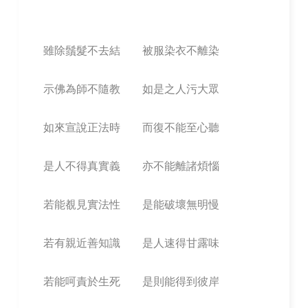
雖除鬚髮不去結 被服染衣不離染
示佛為師不隨教 如是之人污大眾
如來宣說正法時 而復不能至心聽
是人不得真實義 亦不能離諸煩惱
若能覩見實法性 是能破壞無明慢
若有親近善知識 是人速得甘露味
若能呵責於生死 是則能得到彼岸