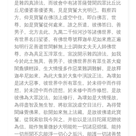
是雜四真諦法。而彼會中有諸菩薩聲聞四眾比丘比
丘尼優婆塞優婆夷。見是寶鬘大光明已。觀察四
方。仰見寶鬘在佛頂上虛空中住。即白佛言。世
尊。如是寶鬘從何處來。誰之所遣。彼佛答曰。善
男子。北方去此。九萬二千恒河沙等諸佛世界。彼
有世界名曰娑婆。有佛世尊號釋迦牟尼如來應正遍
知明行足善逝世間解無上士調御丈夫天人師佛世
尊。亦為具足五滓眾生。宣說開示雜四諦法。如我
今於此土無異。善男子。彼佛世界所有眾生甚大癡
闇麁獷輕躁。生大憍慢多作惡業難調難解。是故釋
迦牟尼如來。為此大集於大集中演說正法。為壞如
是諸大惡事。彼世界中所有眾生。於未得中而作得
想。於未證中而作證想。於未修中而作修想。是故
彼佛為大眾說法。如法修行。為壞如是大憍慢故。
為得盡智及無生智。將欲宣說虛空目法行。為得聲
聞緣覺佛果。欲開如來無上法藏。是故彼佛遣此寶
鬘。從我索欲我今與之。并欲以是法目陀羅尼贈彼
為信。能作無量微妙大明能乾一切諸惡煩惱。能持
一切所聞不忘能淨一切心之垢污。能護一切諸善禁