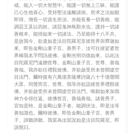
戒。能入一切大智慧中。能護一切無上三昧。能護
己心生他喜心。受持聖法遠離諸病。所求之法如願
即得。增長一切資生所須。亦能長養一切善根。能
調惡王及以四姓。諸惡鬼神鳥獸水虫。護持一切諸
善根本。能得如來一切諸法。乃至能得十八不共。
是故我今。欲遣如是法目陀羅尼至彼世界與釋迦如
來。即告金剛山童子言。善男子。汝可往彼娑婆世
界稱我名字問訊彼佛。金剛光明功德如來。以此法
目陀羅尼門遠贈世尊。金剛山童子言。世尊。善哉
善哉。我亦欲往禮覲彼佛。并欲啟受所未曾聞虛空
目法門。爾時復有六萬億菩薩摩訶薩八十千億聲聞
大眾。同聲而言。世尊。我等亦欲詣彼世界禮覲彼
佛。并欲啟受所未曾聞虛空目法門。唯願如來加我
神力令得往返。彼佛答言。善哉善哉。諸善男子。
宜知是時。是金剛山童子者。能調伏汝。即是汝等
善知識也。爾時彼佛。即告金剛山童子言。善男
子。諦聽諦聽。我當為汝宣說如是法目陀羅尼。即
說呪曰。