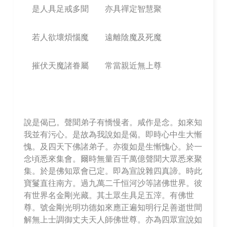
是人具足戒多聞 亦具禪定智慧聚
若人欲壞煩惱魔 遠離陰魔及死魔
摧伏天魔諸眷屬 常當親近無上尊
說是偈已。聲聞弟子有憍慢者。咸作是念。如來知
我並有污心。是故為我說如是偈。即時心中生大慚
愧。及四天下佛諸弟子。亦復如是生慚愧心。於一
念頃悉來集會。爾時無量百千萬億聲聞大眾悉來聚
集。於是佛知眾會已定。即為宣說雜四真諦。時此
寶鬘直往南方。過九萬二千恒河沙等諸佛世界。彼
有世界名金剛光藏。其土眾生具足五滓。有佛世
尊。號金剛光明功德如來應正遍知明行足善逝世間
解無上士調御丈夫天人師佛世尊。亦為四眾宣說如