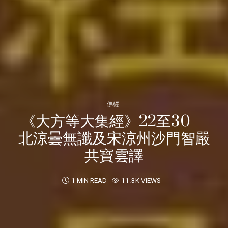
佛經
《大方等大集經》22至30—
北涼曇無讖及宋涼州沙門智嚴
共寶雲譯
1 MIN READ
11.3K VIEWS