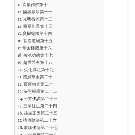
皆願作佛第十
國界嚴淨第十一
光明徧照第十二
壽眾無量第十三
寶樹徧國第十四
菩提道場第十五
堂舍樓觀第十六
泉池功德第十七
超世希有第十八
受用具足第十九
德風華雨第二十
寶蓮佛光第二十一
決證極果第二十二
十方佛讚第二十三
三輩往生第二十四
往生正因第二十五
禮供聽法第二十六
歌嘆佛德第二十七
大士神光第二十八