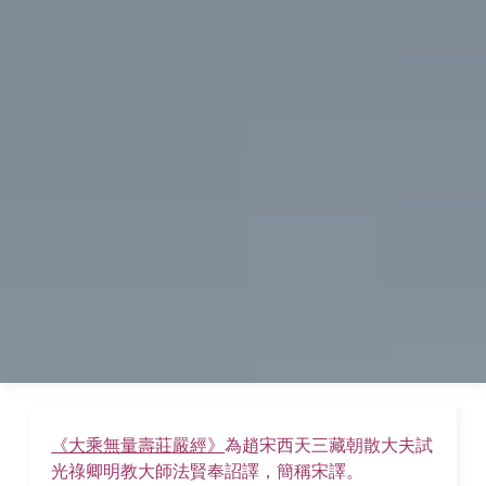
《大乘無量壽莊嚴經》
為趙宋西天三藏朝散大夫試
光祿卿明教大師法賢奉詔譯，簡稱宋譯。