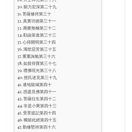
願力宏深第二十九
菩薩修持第三十
真實功德第三十一
壽樂無極第三十二
勸諭策進第三十三
心得開明第三十四
濁世惡苦第三十五
重重誨勉第三十六
如貧得寶第三十七
禮佛現光第三十八
慈氏述見第三十九
邊地疑城第四十
惑盡見佛第四十一
菩薩往生第四十二
非是小乘第四十三
受菩提記第四十四
獨留此經第四十五
勤修堅持第四十六