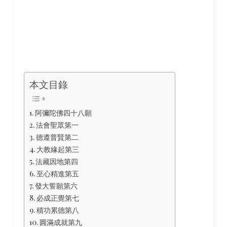
本文目錄
阿彌陀佛四十八願
法會聖眾第一
德遵普賢第二
大教緣起第三
法藏因地第四
至心精進第五
發大誓願第六
必成正覺第七
積功累德第八
圓滿成就第九