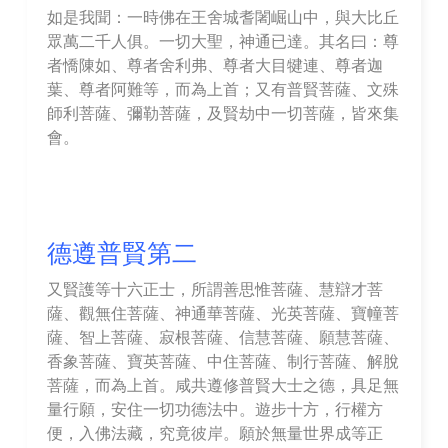
如是我聞：一時佛在王舍城耆闍崛山中，與大比丘
眾萬二千人俱。一切大聖，神通已達。其名曰：尊
者憍陳如、尊者舍利弗、尊者大目犍連、尊者迦
葉、尊者阿難等，而為上首；又有普賢菩薩、文殊
師利菩薩、彌勒菩薩，及賢劫中一切菩薩，皆來集
會。
德遵普賢第二
又賢護等十六正士，所謂善思惟菩薩、慧辯才菩
薩、觀無住菩薩、神通華菩薩、光英菩薩、寶幢菩
薩、智上菩薩、寂根菩薩、信慧菩薩、願慧菩薩、
香象菩薩、寶英菩薩、中住菩薩、制行菩薩、解脫
菩薩，而為上首。咸共遵修普賢大士之德，具足無
量行願，安住一切功德法中。遊步十方，行權方
便，入佛法藏，究竟彼岸。願於無量世界成等正