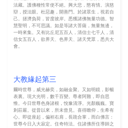
法藏。護佛種性常使不絕。興大悲，愍有情。演慈
辯，授法眼。杜惡趣，開善門。於諸眾生，視若自
己。拯濟負荷，皆度彼岸。悉獲諸佛無量功德。智
慧聖明，不可思議。如是等諸大菩薩，無量無邊，
一時來集。又有比丘尼五百人，清信士七千人，清
信女五百人，欲界天、色界天、諸天梵眾，悉共大
會。
大教緣起第三
爾時世尊，威光赫奕，如融金聚。又如明鏡，影暢
表裏。現大光明，數千百變。尊者阿難，即自思
惟。今日世尊色身諸根，悅豫清淨。光顏巍巍。寶
剎莊嚴。從昔以來，所未曾見。喜得瞻仰，生希有
心。即從座起，偏袒右肩，長跪合掌，而白佛言：
世尊今日入大寂定。住奇特法。住諸佛所住導師之