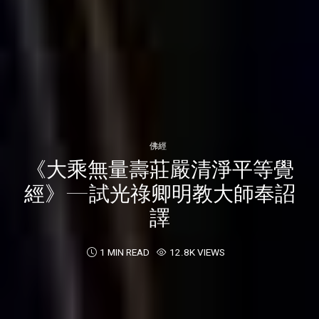
佛經
《大乘無量壽莊嚴清淨平等覺
經》—試光祿卿明教大師奉詔
譯
1 MIN READ
12.8K VIEWS