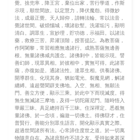
覺。捨兜率，降王宮，棄位出家，苦行學道，作斯
示現，順世間故。以定慧力，降伏魔怨。得微妙
法，成最正覺。天人歸仰，請轉法輪。常以法音，
覺諸世間。破煩惱城，壞諸欲塹。洗濯垢污，顯明
清白。調眾生，宣妙理，貯功德，示福田。以諸法
藥，救療三苦。昇灌頂階，授菩提記。為教菩薩，
作阿闍黎，常習相應無邊諸行。成熟菩薩無邊善
根。無量諸佛咸共護念。諸佛剎中，皆能示現。譬
善幻師，現眾異相。於彼相中，實無可得。此諸菩
薩，亦復如是。通諸法性。達眾生相。供養諸佛。
開導群生。化現其身。猶如電光。裂魔見網，解諸
纏縛。遠超聲聞辟支佛地。入空、無相、無願法
門。善立方便，顯示三乘。於此中下而現滅度。得
無生無滅諸三摩地，及得一切陀羅尼門。隨時悟入
華嚴三昧。具足總持百千三昧。住深禪定。悉覩無
量諸佛。於一念頃，徧遊一切佛土。得佛辯才，住
普賢行。善能分別眾生語言。開化顯示真實之際。
超過世間諸所有法。心常諦住度世之道。於一切萬
物隨意自在。為諸庶類作不請之友。受持如來甚深