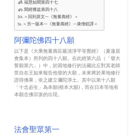
福慧始聞第四十七
聞經獲益第四十八
＞回到原文—《無量壽經》＜
＞另一版本—《無量壽經》—康僧鎧譯＜
阿彌陀佛四十八願
以下是《大乘無量壽莊嚴清淨平等覺經》（夏蓮居
會集本）所列的四十八願。在此經第六品（「發大
誓願第六」）中，於因地修行的法藏比丘對其老師
世自在王如來報告他發的大願，未來將於果地修行
證得佛果，依之建立彌陀淨土。其中以第十八願
「十念必生」為本願(根本大願)，而在日本等地有
本願念佛宗派的出現。
法會聖眾第一