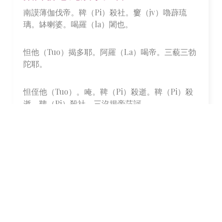
南謨薄伽伐帝。鞞（Pi）殺社。窶（jv）嚕薜琉
璃。缽喇婆。喝羅（la）闍也。
怛他（Tuo）揭多耶。阿羅（La）喝帝。三藐三勃
陀耶。
怛侄他（Tuo）。唵。鞞（Pi）殺逝。鞞（Pi）殺
逝。鞞（Pi）殺社。三沒揭帝莎訶。