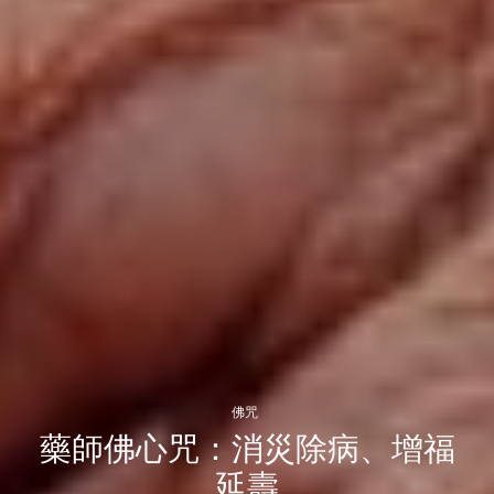
佛咒
藥師佛心咒：消災除病、增福
延壽