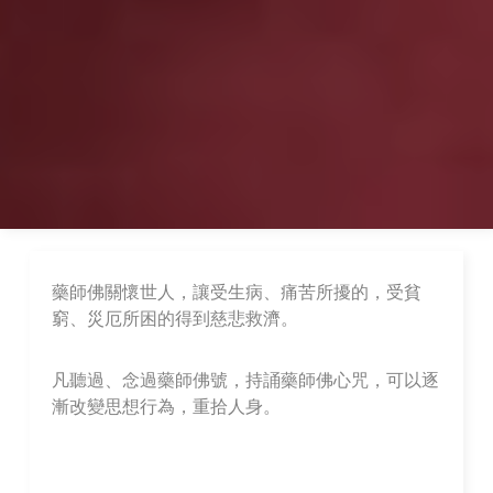
藥師佛關懷世人，讓受生病、痛苦所擾的，受貧
窮、災厄所困的得到慈悲救濟。
凡聽過、念過藥師佛號，持誦藥師佛心咒，可以逐
漸改變思想行為，重拾人身。