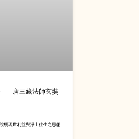
 — 唐三藏法師玄奘
說明現世利益與淨土往生之思想