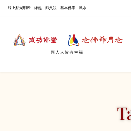
線上點光明燈
緣起
師父說
基本佛學
風水
願人人皆有幸福
T