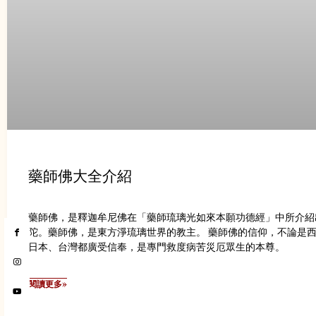
藥師佛大全介紹
藥師佛，是釋迦牟尼佛在「藥師琉璃光如來本願功德經」中所介紹
陀。藥師佛，是東方淨琉璃世界的教主。 藥師佛的信仰，不論是
日本、台灣都廣受信奉，是專門救度病苦災厄眾生的本尊。
閱讀更多»