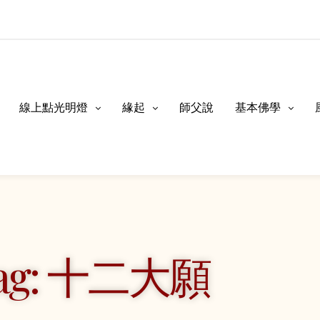
線上點光明燈
緣起
師父說
基本佛學
ag: 十二大願