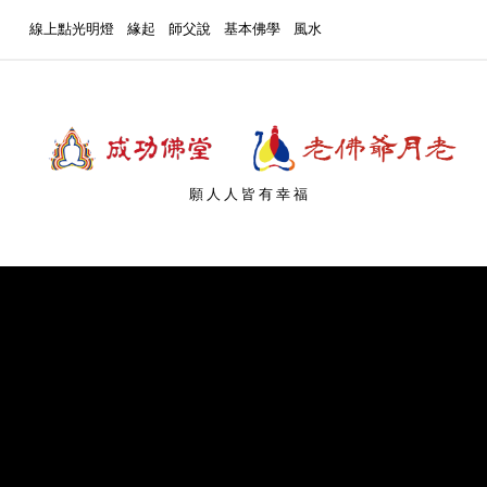
線上點光明燈
緣起
師父說
基本佛學
風水
願人人皆有幸福