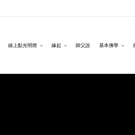
線上點光明燈
緣起
師父說
基本佛學