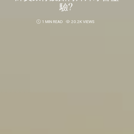
驗?
1 MIN READ
20.2K VIEWS