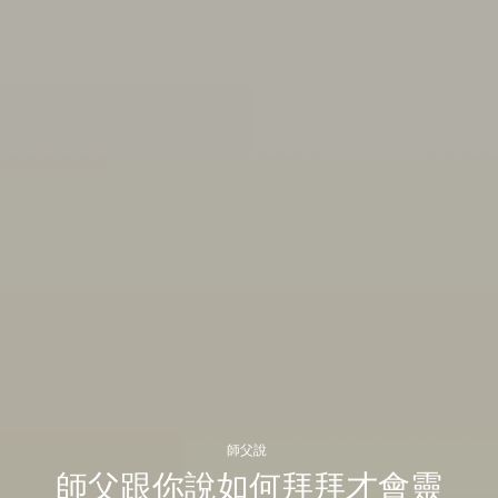
師父說
師父跟你說如何拜拜才會靈