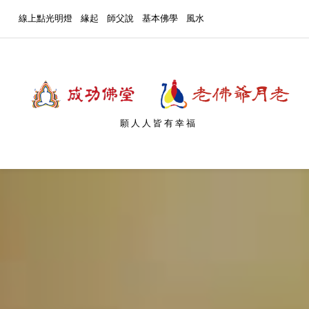
線上點光明燈
緣起
師父說
基本佛學
風水
願人人皆有幸福