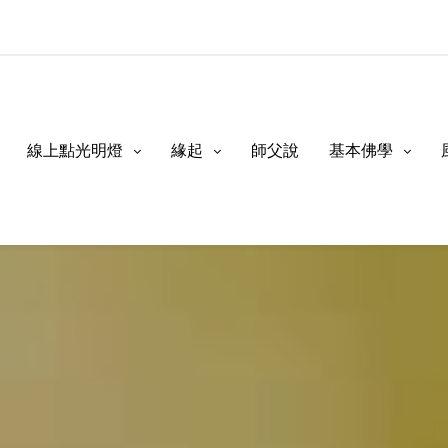
線上點光明燈
緣起
師父說
基本佛學