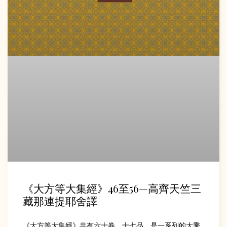
《大方等大集經》46至56—高齊天竺三
藏那連提耶舍譯
《大方等大集經》共有六十卷，十七品，是一系列的大乘