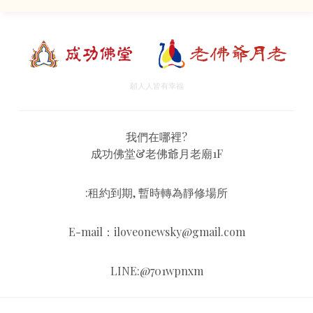
願人人皆有幸福
我們在哪裡?
成功佛堂&老佛爺月老廟1F
:租約到期, 暫時轉為靜修場所
E-mail：iloveonewsky@gmail.com
LINE:@701wpnxm