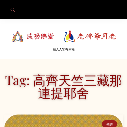
願人人皆有幸福
Tag: 高齊天竺三藏那
連提耶舍
佛經