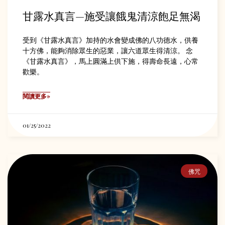
甘露水真言—施受讓餓鬼清涼飽足無渴
受到《甘露水真言》加持的水會變成佛的八功德水，供養
十方佛­，能夠消除眾生的惡業，讓六道眾生得清涼。 念
《甘露水真言》，馬上圓滿上供下施，得壽命長遠，心常
歡樂。
閱讀更多»
01/25/2022
佛咒