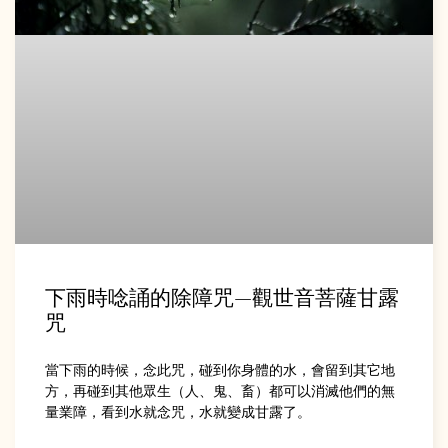
下雨時唸誦的除障咒—觀世音菩薩甘露
咒
當下雨的時候，念此咒，碰到你身體的水，會留到其它地
方，再碰到其他眾生（人、鬼、畜）都可以消滅他們的無
量業障，看到水就念咒，水就變成甘露了。