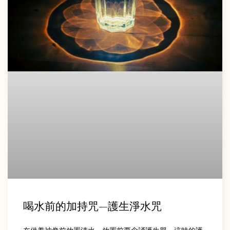
喝水前的加持咒—護生淨水咒