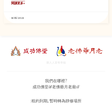
閱讀更多»
11/16/2021
願人人皆有幸福
我們在哪裡?
成功佛堂&老佛爺月老廟1F
:租約到期, 暫時轉為靜修場所