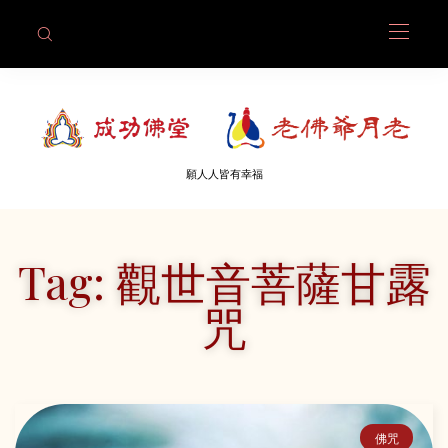
願人人皆有幸福
Tag: 觀世音菩薩甘露
咒
佛咒