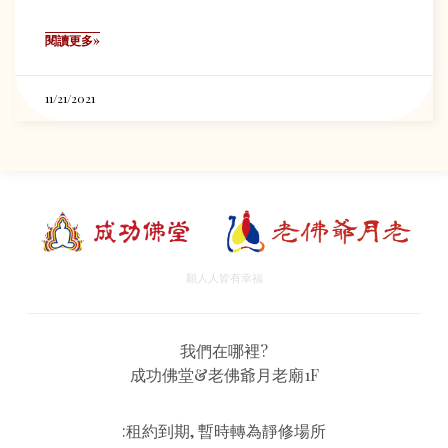
閱讀更多»
11/21/2021
願人人皆有幸福
我們在哪裡?
成功佛堂&老佛爺月老廟1F
:租約到期, 暫時轉為靜修場所