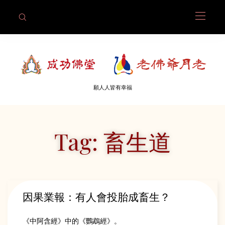
願人人皆有幸福
Tag: 畜生道
因果業報：有人會投胎成畜生？
《中阿含經》中的《鸚鵡經》。