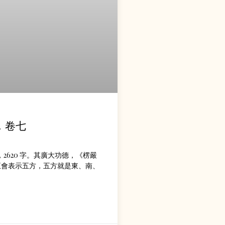
．卷七
2620 字。其廣大功德，《楞嚴
五會表示五方，五方就是東、南、