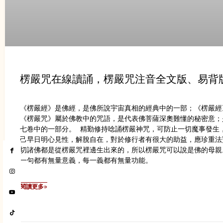
楞嚴咒在線讀誦，楞嚴咒注音全文版、易背
《楞嚴經》是佛經，是佛所說宇宙真相的經典中的一部；《楞嚴經
《楞嚴咒》屬於佛教中的咒語，是代表佛菩薩深奧難懂的秘密意；
七卷中的一部分。 精勤修持唸誦楞嚴神咒，可防止一切魔事發生
己早日明心見性，解脫自在，對於修行者有很大的助益，應珍重法
切諸佛都是從楞嚴咒裡邊生出來的，所以楞嚴咒可以說是佛的母親
一句都有無量意義，每一義都有無量功能。
閱讀更多»