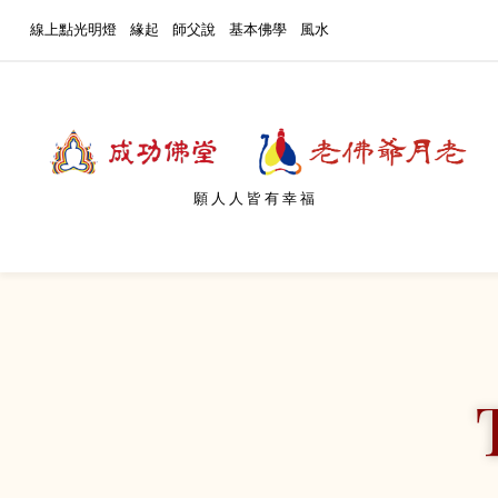
線上點光明燈
緣起
師父說
基本佛學
風水
願人人皆有幸福