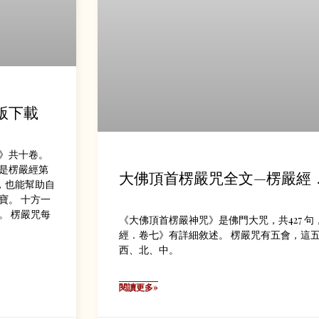
版下載
》共十卷。
是楞嚴經第
大佛頂首楞嚴咒全文—楞嚴經
，也能幫助自
寶。 十方一
。 楞嚴咒每
《大佛頂首楞嚴神咒》是佛門大咒，共427 句，
經．卷七》有詳細敘述。 楞嚴咒有五會，這
西、北、中。
閱讀更多»