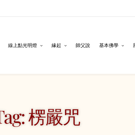
線上點光明燈
緣起
師父說
基本佛學
Tag: 楞嚴咒