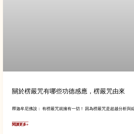
關於楞嚴咒有哪些功德感應，楞嚴咒由來
釋迦牟尼佛說： 有楞嚴咒就擁有一切！ 因為楞嚴咒是超越分析與
閱讀更多»