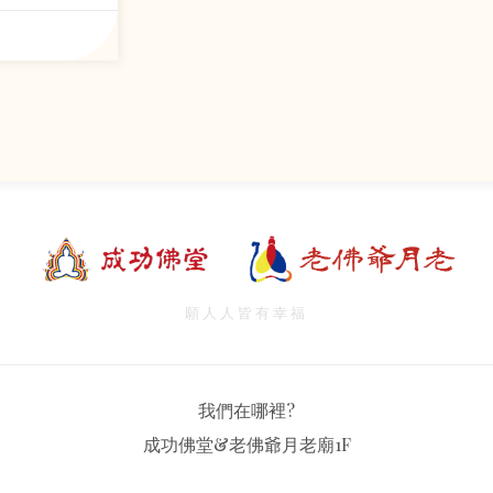
願人人皆有幸福
我們在哪裡?
成功佛堂&老佛爺月老廟1F