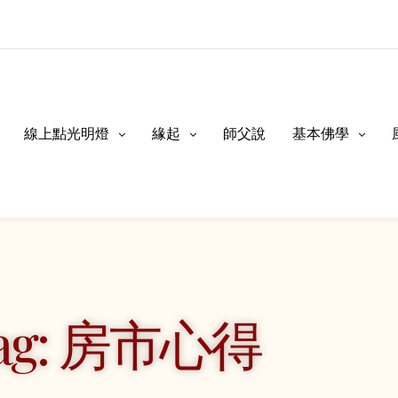
線上點光明燈
緣起
師父說
基本佛學
ag: 房市心得