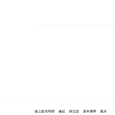
線上點光明燈
緣起
師父說
基本佛學
風水