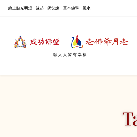
線上點光明燈
緣起
師父說
基本佛學
風水
願人人皆有幸福
T