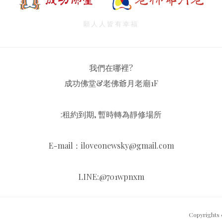
願人人皆有幸福
我們在哪裡?
成功佛堂&老佛爺月老廟1F
:租約到期, 暫時轉為靜修場所
E-mail：iloveonewsky@gmail.com
LINE:@701wpnxm
Copyrights