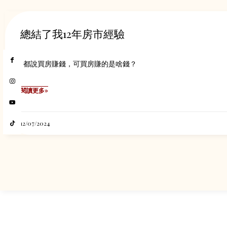
總結了我12年房市經驗
都說買房賺錢，可買房賺的是啥錢？
閱讀更多»
12/07/2024