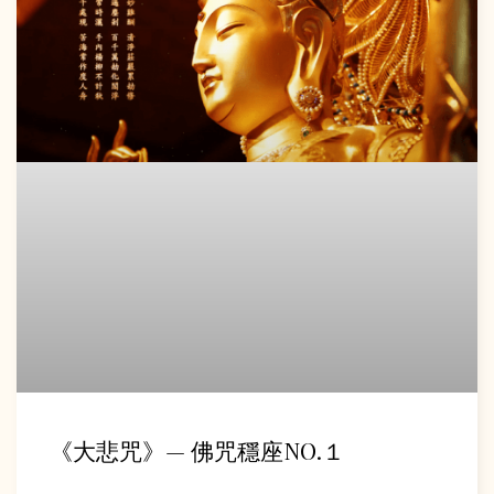
《大悲咒》— 佛咒穩座NO.１