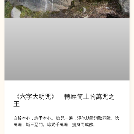
《六字大明咒》— 轉經筒上的萬咒之
王
自於本心，許予本心。 唸咒一遍，淨他劫難消取罪障。唸
萬遍，斷三惡門。唸咒千萬遍，提身而成佛。