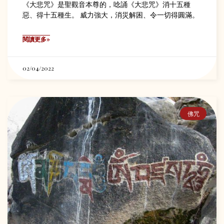
《大悲咒》是聖觀音本尊的，唸誦《大悲咒》消十五種
惡、得十五種生。 威力強大，消災解困、令一切得圓滿。
閱讀更多»
02/04/2022
佛咒