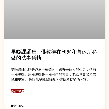
早晚課誦集—佛教徒在朝起和暮休所必
做的法事儀軌
早晚課誦念經是通過一種聲音，還有每個人的心力，傳播
一種波動。這種波動是一種和諧的力量，能給世界帶來吉
祥和安寧。 告訴你早晚課誦集的儀軌及持誦的收獲。
閱讀更多»
11/09/2021