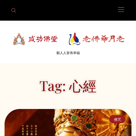
願人人皆有幸福
Tag: 心經
佛咒