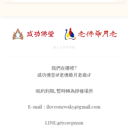
願人人皆有幸福
我們在哪裡?
成功佛堂&老佛爺月老廟1F
:租約到期, 暫時轉為靜修場所
E-mail：iloveonewsky@gmail.com
LINE:@701wpnxm