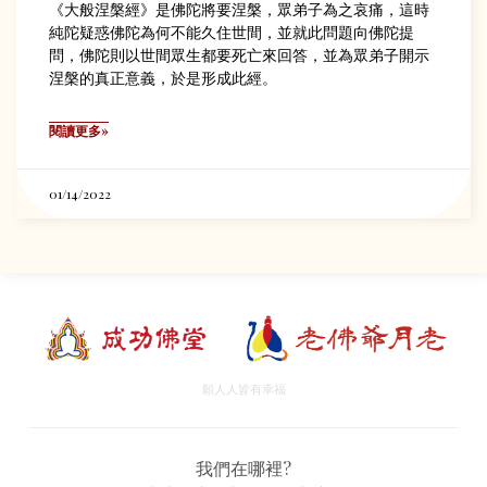
《大般涅槃經》是佛陀將要涅槃，眾弟子為之哀痛，這時
純陀疑惑佛陀為何不能久住世間，並就此問題向佛陀提
問，佛陀則以世間眾生都要死亡來回答，並為眾弟子開示
涅槃的真正意義，於是形成此經。
閱讀更多»
01/14/2022
願人人皆有幸福
我們在哪裡?