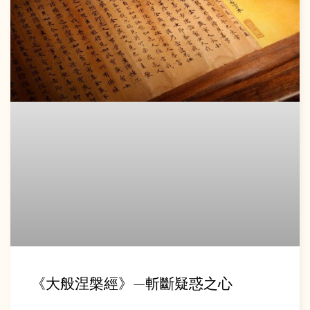
《大般涅槃經》—斬斷疑惑之心