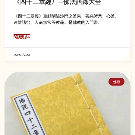
《四十二章經》—佛法語錄大全
《四十二章經》重點闡述沙門之證果、善惡諸業、心證、
遠離諸欲、人命無常等教義。是佛教的入門書。
閱讀更多»
02/01/2023
佛經