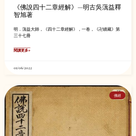
《佛說四十二章經解》—明古吳蕅益釋
智旭著
明．蕅益大師，《四十二章經解》，一卷，《卍續藏》第
三十七冊
閱讀更多»
01/06/2022
佛經