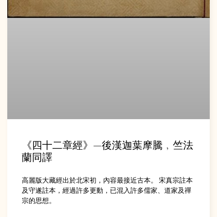
《四十二章經》—後漢迦葉摩騰﹐竺法
蘭同譯
高麗版大藏經出於北宋初，內容最接近古本。 宋真宗註本
及守遂註本，經過許多更動，已混入許多儒家、道家及禪
宗的思想。