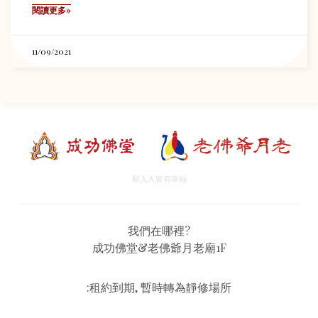
閱讀更多»
11/09/2021
願人人皆有幸福
我們在哪裡?
成功佛堂&老佛爺月老廟1F
:租約到期, 暫時轉為靜修場所