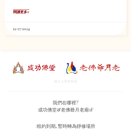
閱讀更多»
12/27/2024
願人人皆有幸福
我們在哪裡?
成功佛堂&老佛爺月老廟1F
:租約到期, 暫時轉為靜修場所