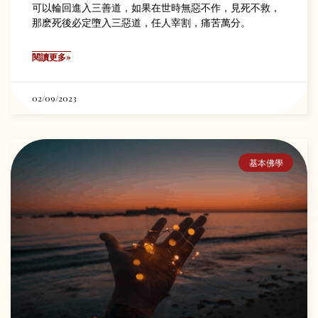
可以輪回進入三善道，如果在世時無惡不作，見死不救，
那麽死後必定墮入三惡道，任人宰割，痛苦萬分。
閱讀更多»
02/09/2023
基本佛學