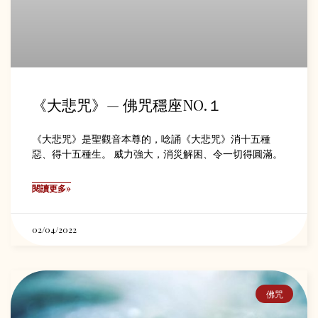
《大悲咒》— 佛咒穩座NO.１
《大悲咒》是聖觀音本尊的，唸誦《大悲咒》消十五種
惡、得十五種生。 威力強大，消災解困、令一切得圓滿。
閱讀更多»
02/04/2022
佛咒