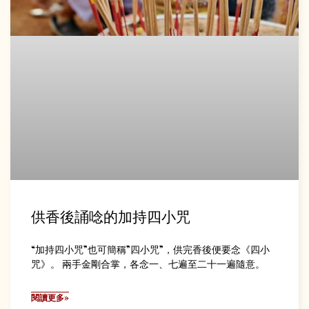
供香後誦唸的加持四小咒
“加持四小咒”也可簡稱”四小咒”，供完香後便要念《四小
咒》。 兩手金剛合掌，各念一、七遍至二十一遍隨意。
閱讀更多»