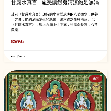
甘露水真言—施受讓餓鬼清涼飽足無渴
受到《甘露水真言》加持的水會變成佛的八功德水，供養
十方佛­，能夠消除眾生的惡業，讓六道眾生得清涼。 念
《甘露水真言》，馬上圓滿上供下施，得壽命長遠，心常
歡樂。
閱讀更多»
01/25/2022
佛咒