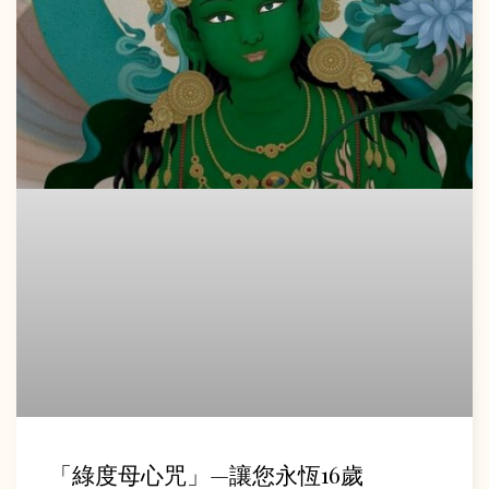
「綠度母心咒」—讓您永恆16歲