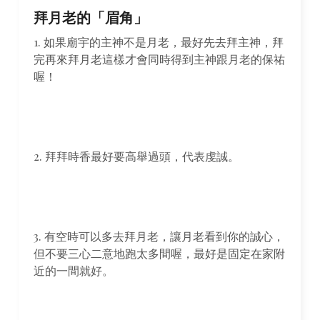
拜月老的「眉角」
1. 如果廟宇的主神不是月老，最好先去拜主神，拜
完再來拜月老這樣才會同時得到主神跟月老的保祐
喔！
2. 拜拜時香最好要高舉過頭，代表虔誠。
3. 有空時可以多去拜月老，讓月老看到你的誠心，
但不要三心二意地跑太多間喔，最好是固定在家附
近的一間就好。