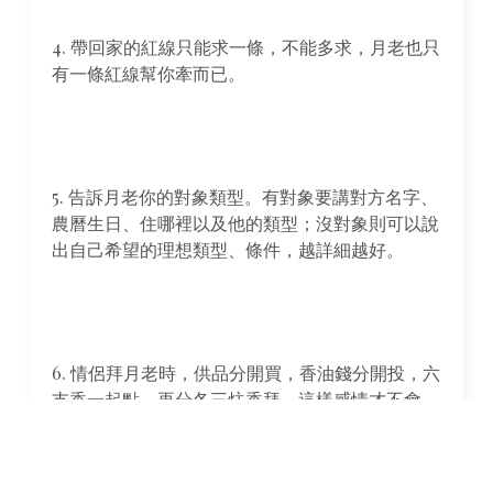
4. 帶回家的紅線只能求一條，不能多求，月老也只
有一條紅線幫你牽而已。
5. 告訴月老你的對象類型。有對象要講對方名字、
農曆生日、住哪裡以及他的類型；沒對象則可以說
出自己希望的理想類型、條件，越詳細越好。
6. 情侶拜月老時，供品分開買，香油錢分開投，六
支香一起點，再分各三炷香拜，這樣感情才不會
散。