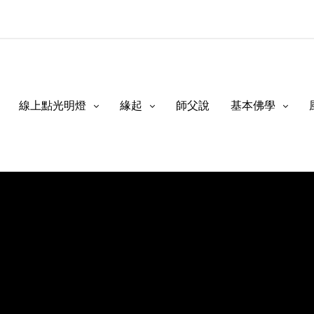
線上點光明燈
緣起
師父說
基本佛學