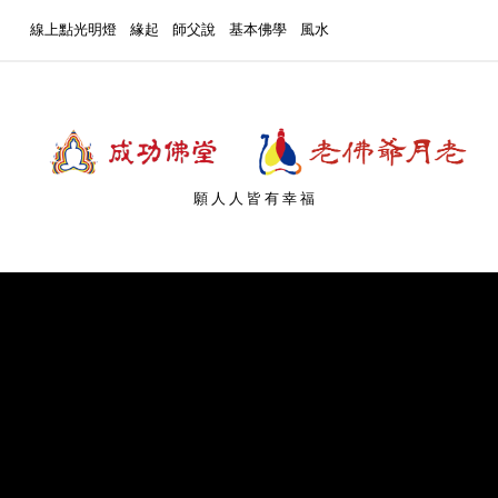
線上點光明燈
緣起
師父說
基本佛學
風水
願人人皆有幸福