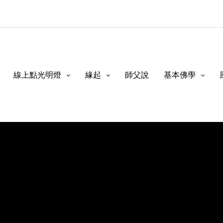
線上點光明燈
緣起
師父說
基本佛學