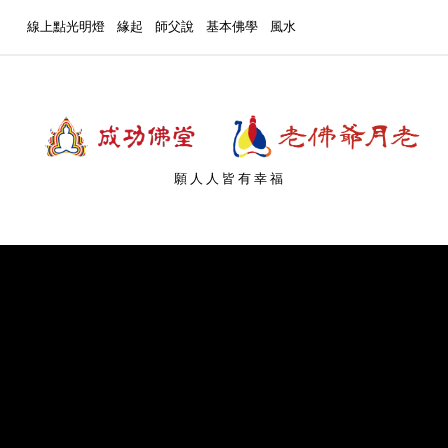
線上點光明燈
緣起
師父說
基本佛學
風水
願人人皆有幸福